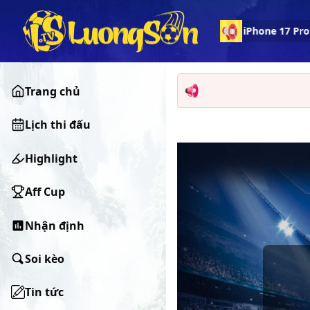
Bỏ
qua
c chất: Phiếu Mua Hàng, Săn Vàng SJC và iPhone 17 Pro Max
G
nội
dung
Trang chủ
Lịch thi đấu
Highlight
Aff Cup
Nhận định
Soi kèo
Tin tức