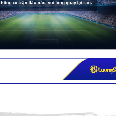
không có trận đấu nào, vui lòng quay lại sau.
c